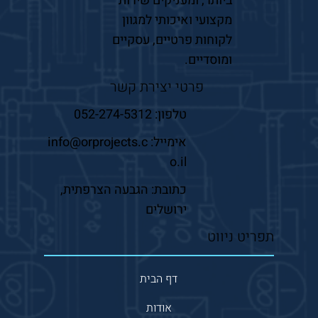
ביותר, ומעניקים שירות
מקצועי ואיכותי למגוון
לקוחות פרטיים, עסקיים
ומוסדיים.
פרטי יצירת קשר
טלפון:
052-274-5312
אימייל:
info@orprojects.c
o.il
כתובת: הגבעה הצרפתית,
ירושלים
תפריט ניווט
דף הבית
אודות