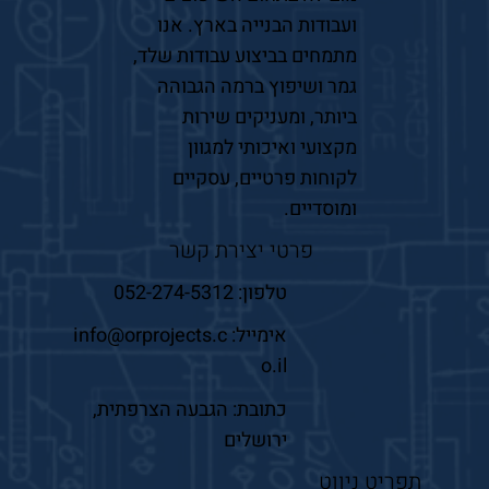
ועבודות הבנייה בארץ. אנו
מתמחים בביצוע עבודות שלד,
גמר ושיפוץ ברמה הגבוהה
ביותר, ומעניקים שירות
מקצועי ואיכותי למגוון
לקוחות פרטיים, עסקיים
ומוסדיים.
פרטי יצירת קשר
טלפון:
052-274-5312
אימייל:
info@orprojects.c
o.il
כתובת: הגבעה הצרפתית,
ירושלים
תפריט ניווט