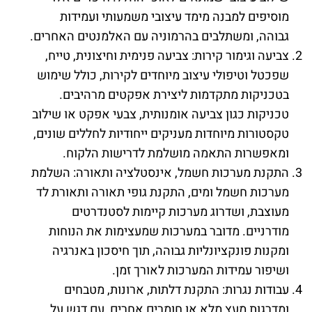
מוסיפים למבנה מימד עיצובי משמעותי ועמידות
גבוהה, ומשתלבים בהרמוניה עם האלמנטים האחרים.
צביעה וגימור קירות: צביעה פנימית וחיצונית, טייח,
שפכטל וטיפולי עיצוב מיוחדים לקירות, כולל שימוש
בטכניקות מתקדמות ליצירת אפקטים מרהיבים.
טכניקות כגון צביעה אומנותית, צבעי אפקט או שילוב
טקסטורות מיוחדות מעניקים ייחודיות לחללים שונים,
ומאפשרות התאמה מושלמת לדרישות הלקוח.
התקנת מערכות חשמל, אינסטלציה ותאורה: השלמת
מערכות חשמל ומים, התקנת גופי תאורה ותאורת לד
מעוצבת, ושדרוג מערכות קיימות לסטנדרטים
מודרניים. מדובר במערכות שמעצימות את הנוחות
ומקנות פונקציונליות גבוהה, תוך חיסכון באנרגיה
ושיפור עמידות המערכות לאורך זמן.
עבודות נגרות: התקנת דלתות, ארונות, מטבחים
ומדרגות מעץ מלא או חומרים אחרים, עם דגש על