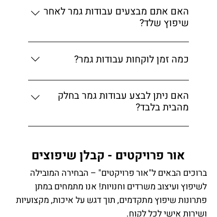
המבוקש ולדרישות הלקוח.
האם אתם מבצעים עבודות גמר לאחר
שיפוץ שלד?
כן, אנו מספקים פתרון כולל מבניית שלד ועד
עבודות הגמר.
כמה זמן לוקחות עבודות גמר?
משך הזמן משתנה לפי היקף הפרויקט, אך בדרך
כלל בין מספר שבועות לחודשיים.
האם ניתן לבצע עבודות גמר בחלק
מהבית בלבד?
כן, אנו מבצעים עבודות גמר גם באזורים ספציפיים
לפי הצורך.
אור פרויקטים - קבלן שיפוצים
ברוכים הבאים ל"אור פרויקטים" – הבחירה המובילה
לשיפוץ ועיצוב משרדים וחנויות! אנו מתמחים במתן
פתרונות שיפוץ מתקדמים, תוך דגש על איכות, מקצועיות
ושירות אישי לכל לקוח.